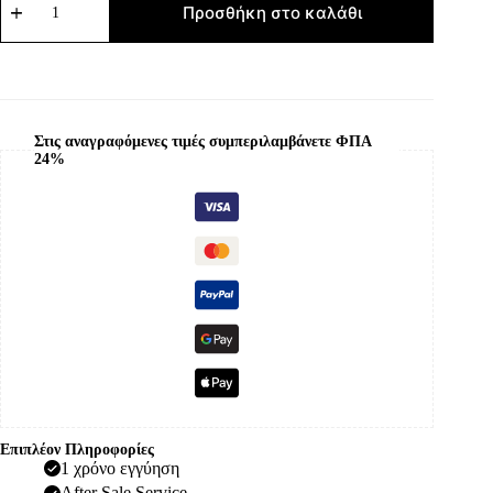
ZY-
Προσθήκη στο καλάθι
907
ποσότητα
Στις αναγραφόμενες τιμές συμπεριλαμβάνετε ΦΠΑ
24%
Επιπλέον Πληροφορίες
1 χρόνo εγγύηση
After Sale Service